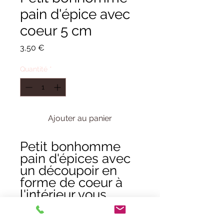
pain d'épice avec
coeur 5 cm
Prix
3,50 €
Quantité
*
Ajouter au panier
Petit bonhomme
pain d'épices avec
un découpoir en
forme de coeur à
l'intérieur vous
permet de réaliser
un gâteau troué à