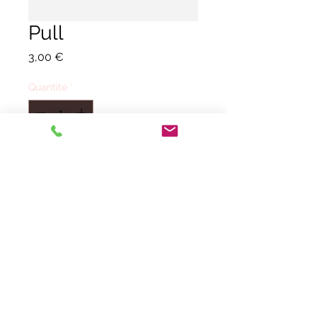
Pull
Prix
3,00 €
Quantité
*
Ajouter au panier
largeur 5,2 cm x
hauteur 6 cm
© Atelier de Marketa 2009